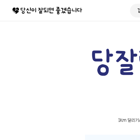
당잘
1km 달리